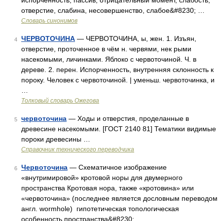
испорченность, пассив, отрицательный момент, слабость,
отверстие, слабина, несовершенство, слабое&#8230; …
Словарь синонимов
ЧЕРВОТОЧИНА
— ЧЕРВОТОЧИНА, ы, жен. 1. Изъян,
4
отверстие, проточенное в чём н. червями, нек рыми
насекомыми, личинками. Яблоко с червоточиной. Ч. в
дереве. 2. перен. Испорченность, внутренняя склонность к
пороку. Человек с червоточиной. | уменьш. червоточинка, и
…
Толковый словарь Ожегова
червоточина
— Ходы и отверстия, проделанные в
5
древесине насекомыми. [ГОСТ 2140 81] Тематики видимые
пороки древесины …
Справочник технического переводчика
Червоточина
— Схематичное изображение
6
«внутримировой» кротовой норы для двумерного
пространства Кротовая нора, также «кротовина» или
«червоточина» (последнее является дословным переводом
англ. wormhole) гипотетическая топологическая
особенность пространства&#8230; …