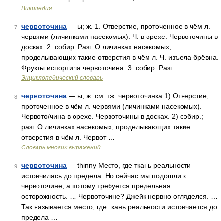
Википедия
червоточина
— ы; ж. 1. Отверстие, проточенное в чём л.
7
червями (личинками насекомых). Ч. в орехе. Червоточины в
досках. 2. собир. Разг. О личинках насекомых,
проделывающих такие отверстия в чём л. Ч. изъела брёвна.
Фрукты испортила червоточина. 3. собир. Разг …
Энциклопедический словарь
червоточина
— ы; ж. см. тж. червоточинка 1) Отверстие,
8
проточенное в чём л. червями (личинками насекомых).
Червото/чина в орехе. Червоточины в досках. 2) собир.;
разг. О личинках насекомых, проделывающих такие
отверстия в чём л. Червот …
Словарь многих выражений
червоточина
— thinny Место, где ткань реальности
9
истончилась до предела. Но сейчас мы подошли к
червоточине, а потому требуется предельная
осторожность. … Червоточине? Джейк нервно огляделся. …
Так называется место, где ткань реальности истончается до
предела …