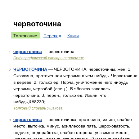
червоточина
Толкование
Перевод
Книги
червоточина
— червоточина …
1
Орфографический словарь-справочник
ЧЕРВОТОЧИНА
— ЧЕРВОТОЧИНА, червоточины, жен. 1.
2
Скважина, проточенная червями в чем нибудь. Червоточина
в дереве. 2. только ед. Порча, уничтожение чего нибудь
червями, червобой (спец.). В яблоках завелась
червоточина. 3. перен., только ед. Изъян, что
нибудь,&#8230; …
Толковый словарь Ушакова
червоточина
— червоточинка, проточина; изъян, слабое
3
место, выточка, минус, ахиллесова пята, шероховатость,
недочет, недоработка, слабая сторона, уязвимое место,