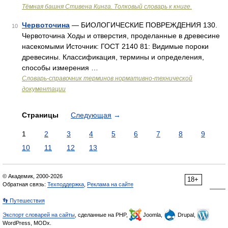
Тёмная башня Стивена Кинга. Толковый словарь к книге.
Червоточина
— БИОЛОГИЧЕСКИЕ ПОВРЕЖДЕНИЯ 130.
10
Червоточина Ходы и отверстия, проделанные в древесине
насекомыми Источник: ГОСТ 2140 81: Видимые пороки
древесины. Классификация, термины и определения,
способы измерения …
Словарь-справочник терминов нормативно-технической
документации
Страницы
Следующая
→
1
2
3
4
5
6
7
8
9
10
11
12
13
© Академик, 2000-2026
18+
Обратная связь:
Техподдержка
,
Реклама на сайте
👣 Путешествия
Экспорт словарей на сайты
, сделанные на PHP,
Joomla,
Drupal,
WordPress, MODx.